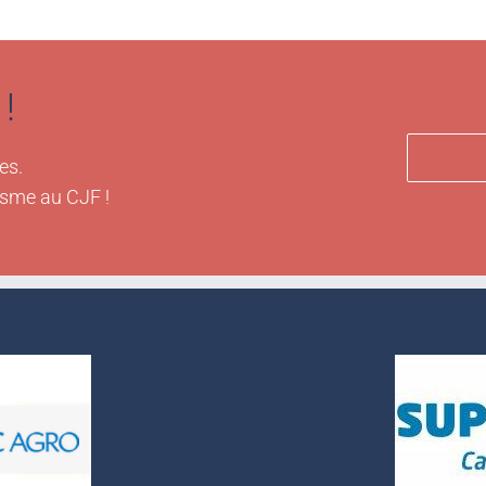
!
es.
isme au CJF !