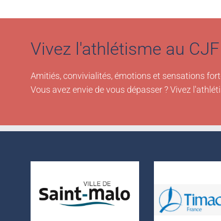
Vivez l'athlétisme au CJF 
Amitiés, convivialités, émotions et sensations fort
Vous avez envie de vous dépasser ? Vivez l'athlét