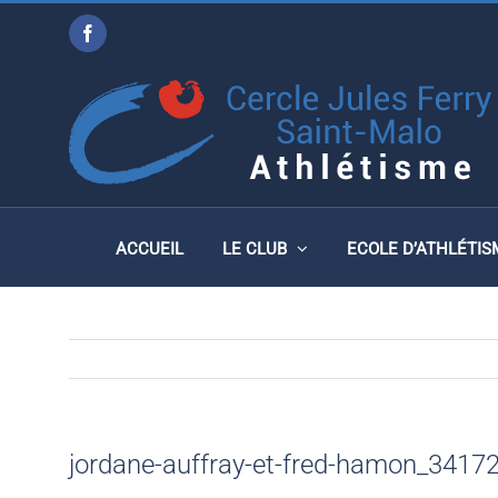
Passer
Facebook
au
JORDANE-AUFFRAY-ET-
contenu
ACCUEIL
LE CLUB
ECOLE D’ATHLÉTIS
jordane-auffray-et-fred-hamon_341