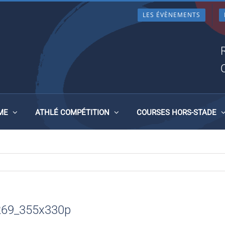
LES ÉVÈNEMENTS
FRED-HAMON_3417269_355X
ME
ATHLÉ COMPÉTITION
COURSES HORS-STADE
7269_355x330p