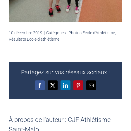
10 décembre 2019
|
Catégories :
Photos Ecole d'Athlétisme
,
Résultats Ecole d'athlétisme
Partagez sur vos réseaux sociaux !
Facebook
X
LinkedIn
Pinterest
Email
À propos de l'auteur :
CJF Athlétisme
Saint-Malo