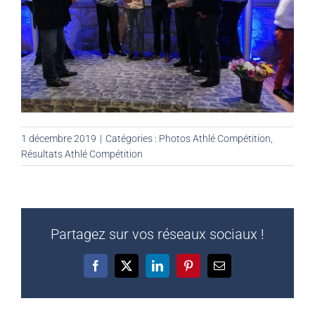
1 décembre 2019
|
Catégories :
Photos Athlé Compétition
,
Résultats Athlé Compétition
Partagez sur vos réseaux sociaux !
Facebook
X
LinkedIn
Pinterest
Email