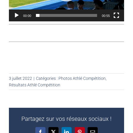
00:00
00:55
3 juillet 2022
|
Catégories :
Photos Athlé Compétition
,
Résultats Athlé Compétition
Partagez sur vos réseaux sociaux !