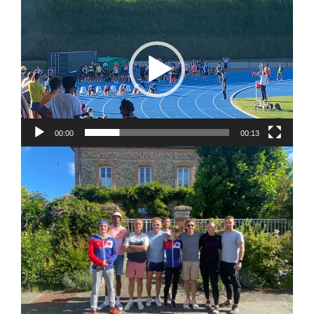
Lecteur
vidéo
00:00
00:13