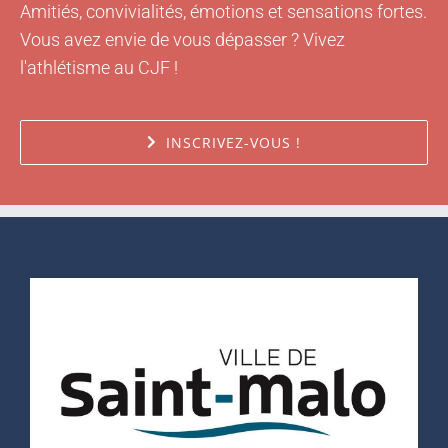
Amitiés, convivialités, émotions et sensations fortes.
Vous avez envie de vous dépasser ? Vivez
l'athlétisme au CJF !
INSCRIVEZ-VOUS !