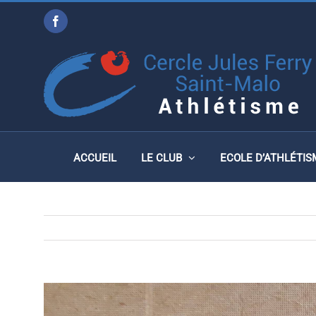
Passer
Facebook
au
RENCONTRE DES ÉVEILS
contenu
24 MARS À ST BRICE-E
ACCUEIL
LE CLUB
ECOLE D’ATHLÉTIS