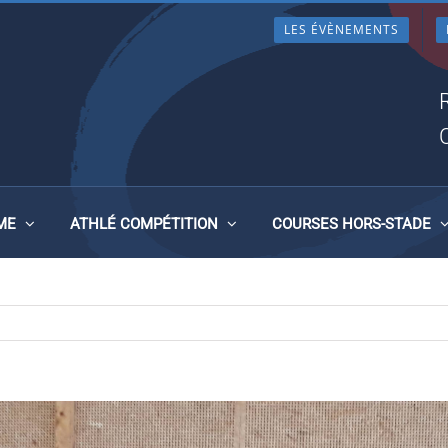
LES ÉVÈNEMENTS
 DU CJF SAINT-MALO DU S
N-COGLÈS
ME
ATHLÉ COMPÉTITION
COURSES HORS-STADE