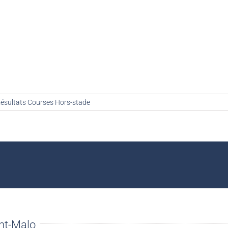
ésultats Courses Hors-stade
nt-Malo