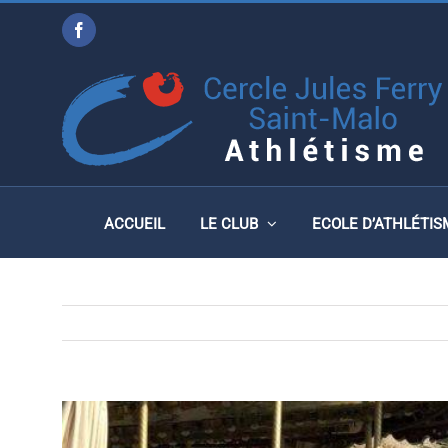
Passer
Facebook
au
SEMI MARATHON CANCA
contenu
SEPTEMBRE 2018
ACCUEIL
LE CLUB
ECOLE D’ATHLÉTIS