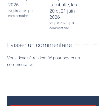
2026
Lamballe, les
n 2026
|
0
ntaire
20 et 21 juin
23 juin 2026
|
0
commentaire
2026
23 juin 2026
|
0
commentaire
Laisser un commentaire
Vous devez être
identifié
pour poster un
commentaire.
Catégories