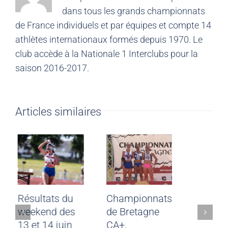
dans tous les grands championnats
de France individuels et par équipes et compte 14
athlètes internationaux formés depuis 1970. Le
club accède à la Nationale 1 Interclubs pour la
saison 2016-2017.
Articles similaires
ting CJF
Résultats du
Championnats
t-Malo du
weekend des
de Bretagne
uin 2026
13 et 14 juin
CA+,