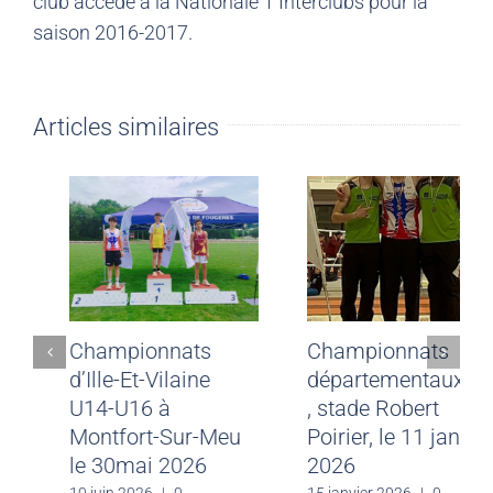
club accède à la Nationale 1 Interclubs pour la
saison 2016-2017.
Articles similaires
Résultats du
Championnats
weekend des 13 et
d’Ille-Et-Vilaine
14 juin 2026
U14-U16 à
Montfort-Sur-Meu
23 juin 2026
|
0
commentaire
le 30mai 2026