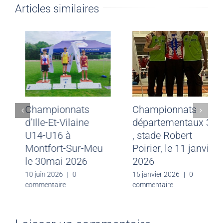
Articles similaires
ultats du
Championnats
Cham
kend des 13 et
d’Ille-Et-Vilaine
dépa
juin 2026
U14-U16 à
, sta
Montfort-Sur-Meu
Poiri
uin 2026
|
0
mentaire
le 30mai 2026
2026
10 juin 2026
|
0
15 janv
commentaire
commen