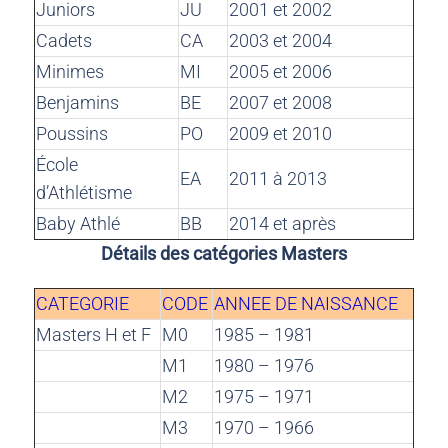
Juniors
JU
2001 et 2002
Cadets
CA
2003 et 2004
Minimes
MI
2005 et 2006
Benjamins
BE
2007 et 2008
Poussins
PO
2009 et 2010
École
EA
2011 à 2013
d’Athlétisme
Baby Athlé
BB
2014 et après
Détails des catégories Masters
CATEGORIE
CODE
ANNEE DE NAISSANCE
Masters H et F
M0
1985 – 1981
M1
1980 – 1976
M2
1975 – 1971
M3
1970 – 1966