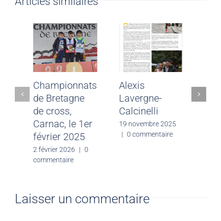
Articles similaires
1/2 France de
Championnats
Alexis
cross, Evreux,
de Bretagne
Lavergn
Le 15 février
de cross,
Calcinel
2026
Carnac, le 1er
19 novemb
|
0 comme
février 2025
20 février 2026
|
0
commentaire
2 février 2026
|
0
commentaire
Laisser un commentaire