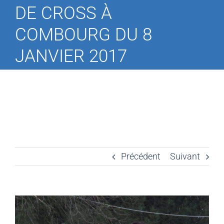
DE CROSS À
COMBOURG DU 8
JANVIER 2017
Précédent
Suivant