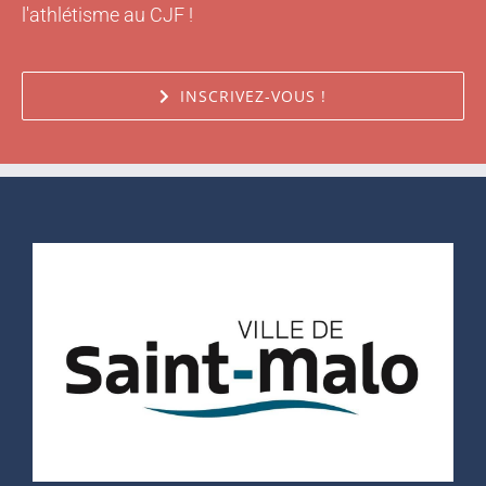
l'athlétisme au CJF !
INSCRIVEZ-VOUS !