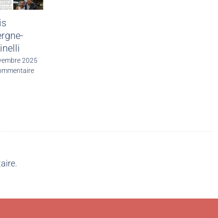
is
rgne-
inelli
vembre 2025
ommentaire
aire.