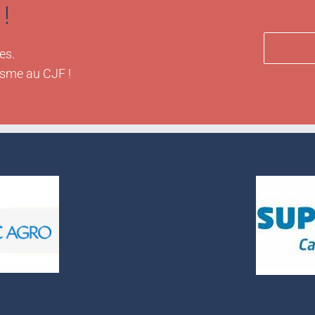
!
es.
isme au CJF !