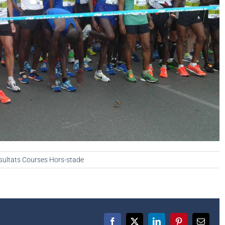
sultats Courses Hors-stade
Facebook
X
LinkedIn
Pinterest
Email