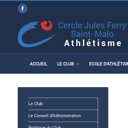
Passer
Facebook
au
SAUTS: LONGUEUR, HAU
contenu
ACCUEIL
LE CLUB
ECOLE D’ATHLÉTIS
Le Club
Le Conseil d’Administration
Politique du Club